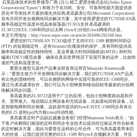
石英晶体技术的世界领导厂商
(
注
1)
精工
爱普生
株式会社
(Seiko Epson
Corporation)(“Epson”)
和致力于在功耗、安全、可靠和性能方面提供差
异化半导体技术方案的领先供应商
美高森美
公司
(Microsemi Corporation)
宣布共同开发合规网络同步解决方案，其中使用
爱普生
的
TG7050EAN
高
频率高稳定性温度补偿晶体振荡器
(TCXO)
支持
美高森美
的
ZL30722IEEE-1588
和同步以太网
(SyncE)
分组
Eclock
网络同步器。
本文引用地址：
http://www.eepw.com.cn/article/201606/292160.htm
爱普生
的
TG7050EAN TCXO
提供了支持
IEEE-1588
精密时间协议
(PTP)
的短期稳定性，还有
Stratum3
合规保持的保护，具有同时提供高
频率和高稳定性的独特特性，及业界最大时间间隔错误
(MTIE)
和时间
偏差
(TDEV)
规范余量，确保在真实世界情况下实现可靠的运作，比如快
速的气流和温度变化。
爱普生微型元器件产品事业部首席运营官
Masayuki Kitamura
表
示：
“
爱普生致力于开发网络同步解决方案，我们的
TG7050EAN
产品具
有出色的漂移特性，可以在拥挤的网络中实现可靠的
IEEE-1588
同步。
通过与
美高森美
合作，我们可以为小型蜂窝和移动回程等最新的分组网
络解决同步问题。
”
美高森美的
ZL30722
适用于广泛的应用，包括小型蜂窝路由器和开
关、宽带接入、电信级以太网设备和无线设备，比如基站回程设备，以
及智能电网和同步相量。这款器件提供的
SyncE/IEEE-1588
同步具有出
色的
0.25
皮秒
(ps)
均方根
(rms)
抖动性能。
美高森美定时产品副总裁兼业务部门经理
Maamoun Seido
表示：
“
由
于客户依赖我们精深的定时和同步专业技术以提供经过验证并符合标准
的定时解决方案，因此与爱普生这样的公司合作，可为美高森美带来巨
大的价值，让我们提供完整的
IEEE-1588
和
SyncE
合规解决方案，并且